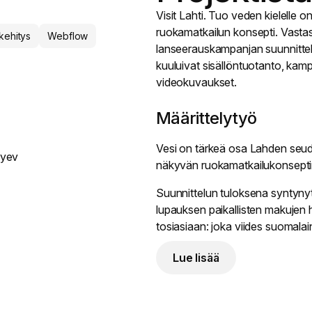
Visit Lahti. Tuo veden kielelle
ruokamatkailun konsepti. Vastas
kehitys
Webflow
lanseerauskampanjan suunnittelu
kuuluivat sisällöntuotanto, kam
videokuvaukset.
Määrittelytyö
Vesi on tärkeä osa Lahden seudu
vyev
näkyvän ruokamatkailukonseptin
Suunnittelun tuloksena syntynyt 
lupauksen paikallisten makujen 
tosiasiaan: joka viides suomalain
Määrittelytyön kenties tärkein o
Lue lisää
tuottajien listaaminen riitä vaa
aikaansaamiseksi tarvitaan aitoja