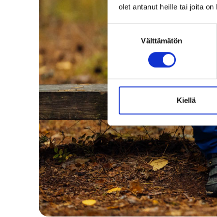
olet antanut heille tai joita o
Suostumuksen
Välttämätön
valinta
Kiellä