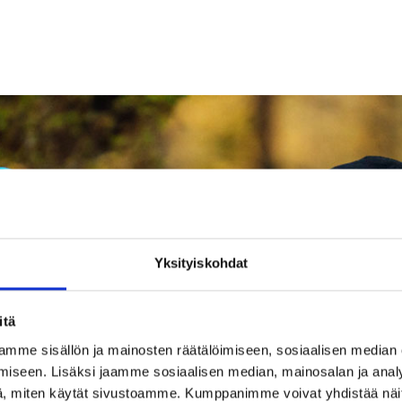
Persoonat peliin
Mikä tekee päijäthämäläisestä kei
raaka-aineet ja ruokalajit sekä 
Kävimme yli kymmenen päivää 
haastattelemassa n. 30 Lahden 
Matkan tuloksena syntyneet mate
tulevaa verkkosivustoa ja kamp
Taste of Visit Lahti
Yksityiskohdat
Taste of Visit Lahti -kampanjasi
Yritystarinoiden lisäksi sivusto 
tietoa, kuten vinkit, reseptit ja eril
itä
mme sisällön ja mainosten räätälöimiseen, sosiaalisen median
Sivuston mobiiliversion käyttäjä
iseen. Lisäksi jaamme sosiaalisen median, mainosalan ja analy
sovellustyyppinen navigaatiopane
, miten käytät sivustoamme. Kumppanimme voivat yhdistää näitä t