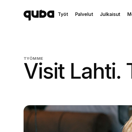
Työt
Palvelut
Julkaisut
M
TYÖMME
Visit Lahti.