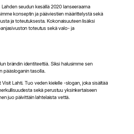
 on Lahden seudun kesällä 2020 lanseeraama
imme konseptin ja pääviestien määrittelystä sekä
sta ja toteutuksesta. Kokonaisuuteen lisäksi
panjasivuston toteutus sekä valo- ja
n brändin identiteettiä. Siksi halusimme sen
 pääsloganin tasolla.
Visit Lahti. Tuo veden kielelle -slogan, joka sisältää
herkullisuudesta sekä perustuu yksinkertaiseen
en juo päivittäin lahtelaista vettä.
ivalluksemme oli, ettei pelkkä ruokapaikkojen ja
n erottuvan, kiinnostavan ja omaperäisen sisällön
 tarinoita ja niiden taustalla vaikuttavia persoonia.