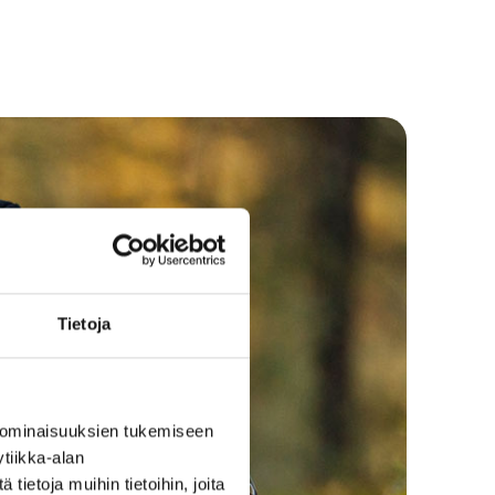
ttiöstä ainutlaatuisen? Paikallisesti tuotetut puhtaat
ennen kaikkea niiden taustalla vaikuttavat persoonat.
kestävän tuotantomatkan aikana kuvaamassa ja
seudun yrittäjää.
riaalit muodostivat ainutlaatuisen sisältöpohjan
anjaa varten.
Tietoja
vusto toteutettiin Webflow -alustalla.
sisälsi paljon matkan suunnittelun kannalta tärkeätä
aiset valmiit reitit.
 ominaisuuksien tukemiseen
ystävällisyyttä parannettiin mm. lisäämällä
tiikka-alan
eli sekä reittien horisontaalinen skrollaustoiminto.
ietoja muihin tietoihin, joita