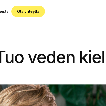
eistä
Ota yhteyttä
 Tuo veden kiel