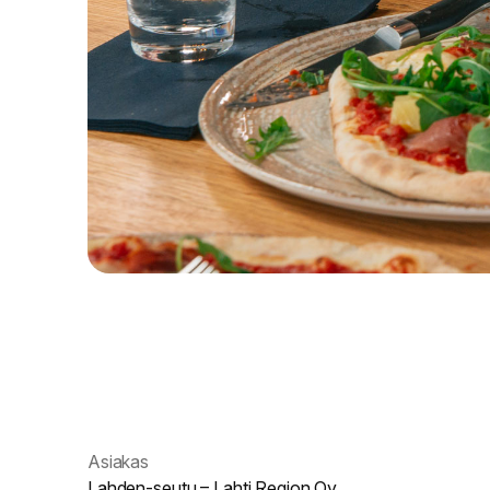
Asiakas
Lahden-seutu – Lahti Region Oy