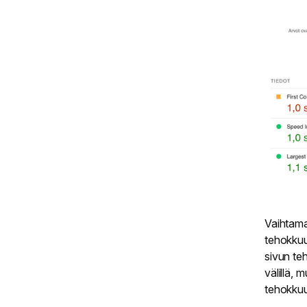
Vaihtamal
tehokkuu
sivun te
välillä, 
tehokkuu