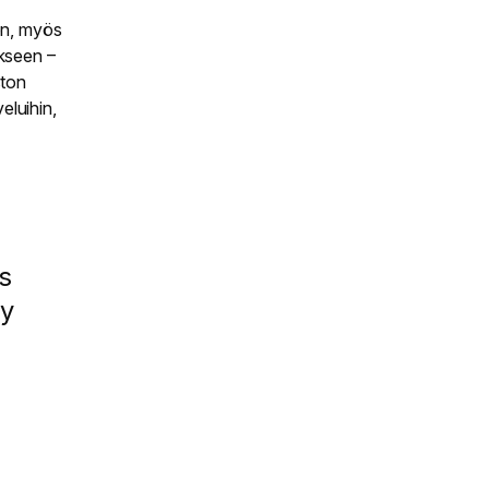
en, myös
ukseen –
ston
eluihin,
s
ay