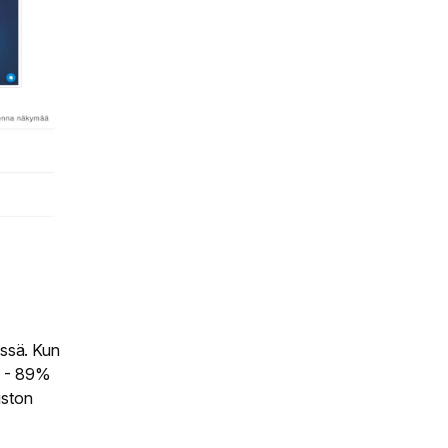
össä. Kun
0 - 89%
uston