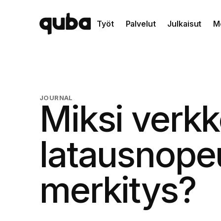
Työt
Palvelut
Julkaisut
M
JOURNAL
Miksi verk
latausnopeu
merkitys?