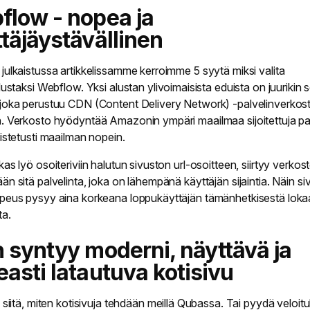
flow - nopea ja
täjäystävällinen
julkaistussa artikkelissamme kerroimme
5 syytä miksi valita
alustaksi Webflow
. Yksi alustan ylivoimaisista eduista on juurikin 
joka perustuu CDN (Content Delivery Network) -palvelinverkos
. Verkosto hyödyntää Amazonin ympäri maailmaa sijoitettuja pa
istetusti
maailman nopein
.
as lyö osoiteriviin halutun sivuston url-osoitteen, siirtyy verkos
än sitä palvelinta, joka on lähempänä käyttäjän sijaintia. Näin s
peus pysyy aina korkeana loppukäyttäjän tämänhetkisestä loka
tta.
 syntyy moderni, näyttävä ja
asti latautuva kotisivu
siitä, miten kotisivuja tehdään meillä Qubassa. Tai
pyydä
veloit