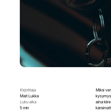
Kirjoittaja
Miksi ve
Mait Lukka
kysymyst
Luku aika
aina kii
5 min
kärsimät