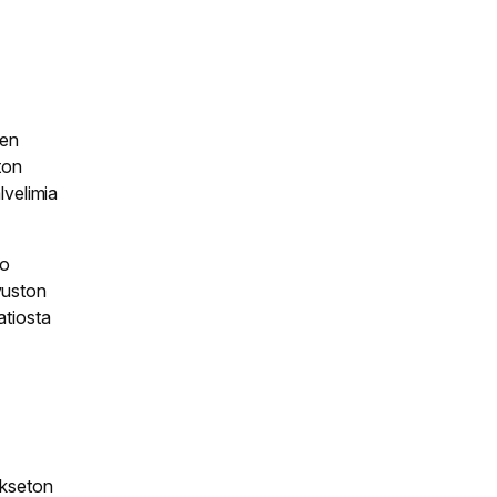
sen
ton
lvelimia
to
ivuston
atiosta
ukseton