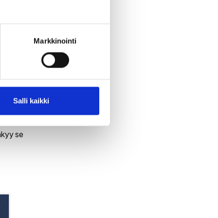
kemään
kaista
onka
Markkinointi
Salli kaikki
n ja
äkyy se