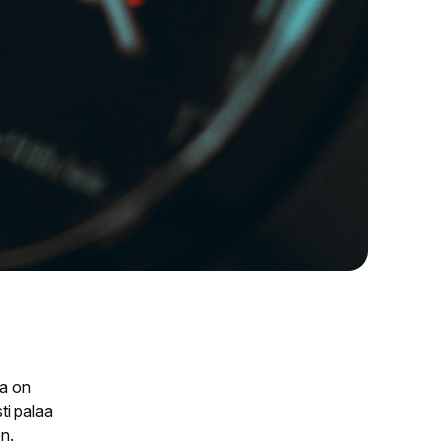
la on
ti palaa
en.