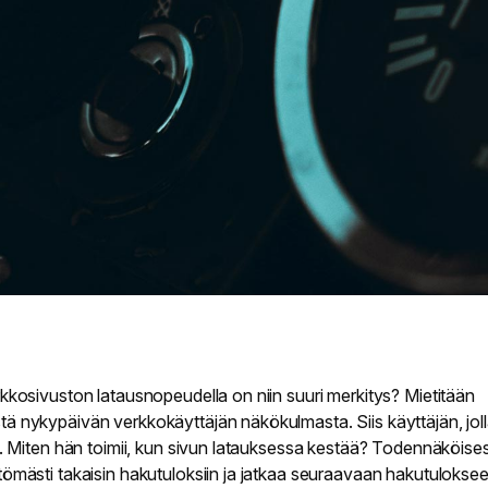
rkkosivuston latausnopeudella on niin suuri merkitys? Mietitään
ä nykypäivän verkkokäyttäjän näkökulmasta. Siis käyttäjän, jol
re. Miten hän toimii, kun sivun latauksessa kestää? Todennäköises
tömästi takaisin hakutuloksiin ja jatkaa seuraavaan hakutulokse