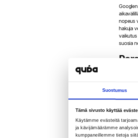
Google
aikavälil
nopeus v
hakuja v
vaikutu
suosia n
Par
Nopeasti 
poistumi
sekunnil
Suostumus
otetaan h
sekunnin
näkökul
Tämä sivusto käyttää eväste
Käytämme evästeitä tarjoama
Loja
ja kävijämäärämme analysoim
kumppaneillemme tietoja siitä