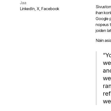
Jaa
Sivusto
LinkedIn
,
X
,
Facebook
ihan kon
Google pr
nopeus t
joiden l
Näin as
“Y
we
and
we
ra
re
we