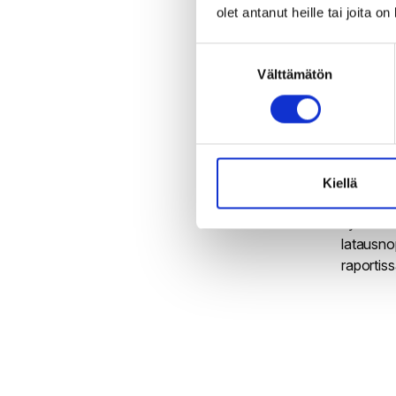
Vanha
t
olet antanut heille tai joita o
uusintao
näkökulma
Suostumuksen
palaavat
Välttämätön
valinta
nopeus o
Mite
itse
Kiellä
Siirry 
syötä ko
latausno
raportis