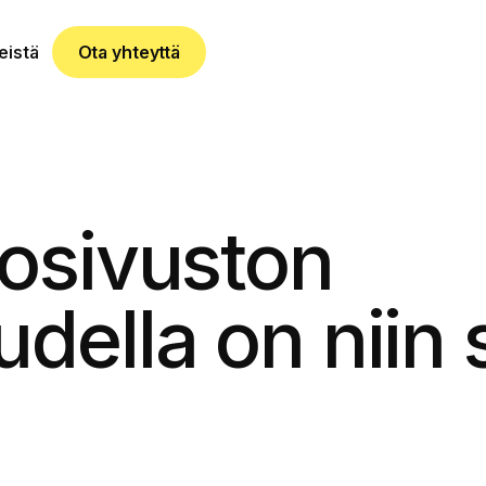
eistä
Ota yhteyttä
kosivuston
della on niin 