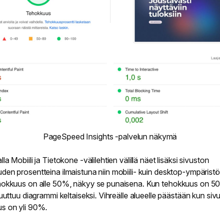
PageSpeed Insights -palvelun näkymä
la Mobiili ja Tietokone -välilehtien välillä näet lisäksi sivuston
den prosentteina ilmaistuna niin mobiili- kuin desktop-ympärist
hokkuus on alle 50%, näkyy se punaisena. Kun tehokkuus on 5
muuttuu diagrammi keltaiseksi. Vihreälle alueelle päästään kun siv
s on yli 90%.