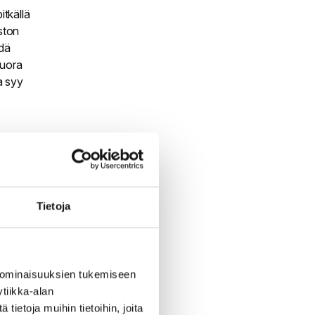
itkällä
uston
hdä
suora
a syy
i välitön
 yhdellä
un
Tietoja
hden
 ominaisuuksien tukemiseen
tiikka-alan
ietoja muihin tietoihin, joita