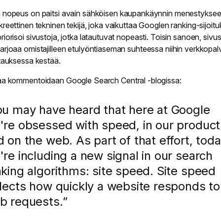
n
nopeus
on paitsi avain sähköisen kaupankäynnin menestykse
kreettinen tekninen tekijä, joka vaikuttaa Googlen ranking-sijoit
iorisoi sivustoja, jotka latautuvat nopeasti. Toisin sanoen, sivu
arjoaa omistajilleen etulyöntiaseman suhteessa niihin verkkopalv
atauksessa kestää.
iaa kommentoidaan
Google Search Central
-blogissa:
ou may have heard that here at Google
're obsessed with speed, in our product
 on the web. As part of that effort, tod
're including a new signal in our search
nking algorithms: site speed. Site speed
flects how quickly a website responds to
b requests.”