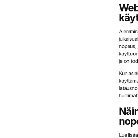
Web
käyt
Aiemmin 
julkaisu
nopeus, 
käyttöön
ja on tod
Kun asiak
käyttämä
latausno
huolima
Näin
nope
Lue lisää