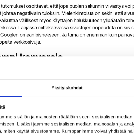
n
tutkimukset
osoittavat, että jopa puolen sekunnin viivästys voi p
lä johtaa negatiivisiin tuloksiin. Mielenkiintoista on sekin, että siv
aikuttaa välillisesti myös käyttäjien halukkuuteen ylipäätään te
erkossa. Laajassa mittakaavassa sivustojen nopeudella on siis 
s Googlen omaan bisnekseen. Ja tämä on enemmän kuin painav
opeita verkkosivuja.
empi konversio
latautuvilla sivustoilla on tutkitusti parempi konversio ja pienemp
nen. Googlen tutkimusten mukaan nopeuden parantaminen vain
la voi lisätä sivuston konversiota jopa
27 prosenttiyksiköllä
. Ja k
Yksityiskohdat
uomioon, että yli 70% käyttäjistä tulevat mobiililaitteista, voi y
 muutoksella olla valtava merkitys kokonaismyyntien / liidien
masta.
itä
mme sisällön ja mainosten räätälöimiseen, sosiaalisen median
alisuus ja uusintaostokset
iseen. Lisäksi jaamme sosiaalisen median, mainosalan ja analy
, miten käytät sivustoamme. Kumppanimme voivat yhdistää näitä t