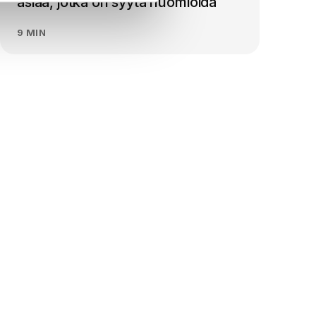
asiaa, jotka on syytä huomioida
9 MIN