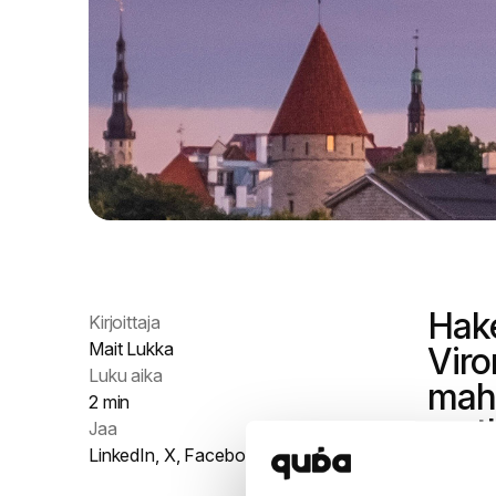
Hake
Kirjoittaja
Mait Lukka
Viro
Luku aika
mahd
2 min
matk
Jaa
LinkedIn
,
X
,
Facebook
Tutustu