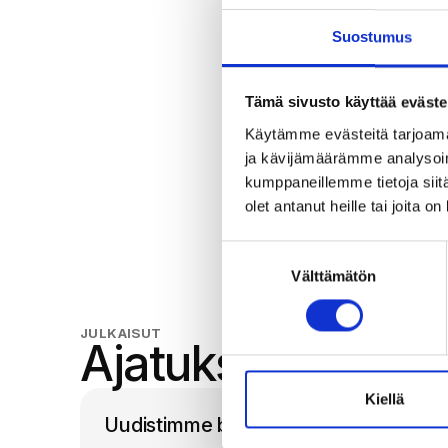
helposti
Suostumus
Jos et p
erillisen 
Tämä sivusto käyttää eväste
Käytämme evästeitä tarjoama
Pääkuva:
ja kävijämäärämme analysoim
kumppaneillemme tietoja siitä
olet antanut heille tai joita o
Suostumuksen
Välttämätön
valinta
JULKAISUT
Ajatuksemme
Kiellä
Uudistimme brändimme