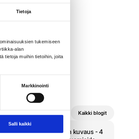
lo 9-10.
Tietoja
nöstä
 ominaisuuksien tukemiseen
tiikka-alan
ietoja muihin tietoihin, joita
Markkinointi
Kaikki blogit
Salli kaikki
Hyvä matkailukohteen kuvaus - 4