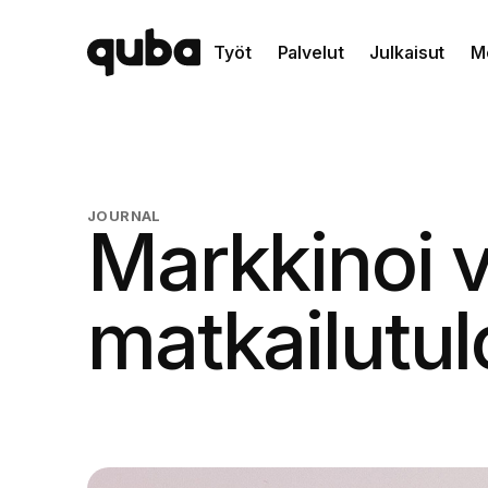
Työt
Palvelut
Julkaisut
M
JOURNAL
Markkinoi vi
matkailutul