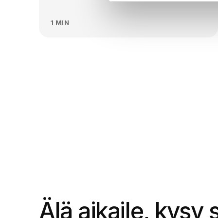
1 MIN
OTA YHTEYTTÄ
Älä aikaile, kysy