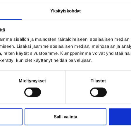
 ja kustannustehokkaasti. Webinaari järjestetään 12. toukokuuta k
Yksityiskohdat
ääse webinaariin, niin ota rohkeasti
yhteyttä
. Järjestämme pyyn
esittelyn.
itä
mme sisällön ja mainosten räätälöimiseen, sosiaalisen median
 Unslash.com / Julia Solonina
iseen. Lisäksi jaamme sosiaalisen median, mainosalan ja analy
, miten käytät sivustoamme. Kumppanimme voivat yhdistää näitä t
n kerätty, kun olet käyttänyt heidän palvelujaan.
Mieltymykset
Tilastot
Salli valinta
Mitä tapahtuu kun Venäjän raja