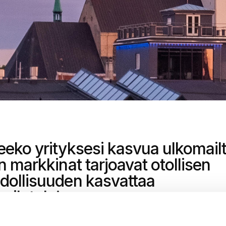
eko yrityksesi kasvua ulkomail
n markkinat tarjoavat otollisen
ollisuuden kasvattaa
ailutuloja.
 webinaarimme
ohjelmaan
ja tavoita uusia maksukykyisiä asiakka