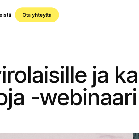
eistä
Ota yhteyttä
rolaisille ja k
oja -webinaari