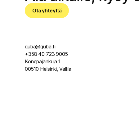
Ota yhteyttä
quba@quba.fi
+358 40 723 9005
Konepajankuja 1
00510 Helsinki, Vallila
© 2017 - 2025. Mainostotoimisto Quba Oy. Y-tunnus 2788