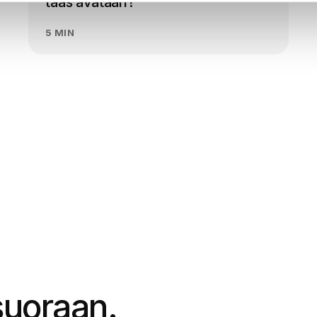
taas avataan?
5 MIN
 suoraan.