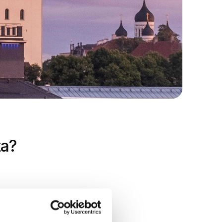
ta?
ita