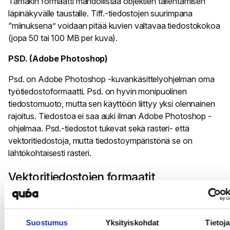
Tämäkin formaatti mahdollistaa objektien tallentamisen
läpinäkyvälle taustalle. Tiff.-tiedostojen suurimpana
“miinuksena” voidaan pitää kuvien valtavaa tiedostokokoa
(jopa 50 tai 100 MB per kuva).
PSD. (Adobe Photoshop)
Psd. on Adobe Photoshop -kuvankäsittelyohjelman oma
työtiedostoformaatti. Psd. on hyvin monipuolinen
tiedostomuoto, mutta sen käyttöön liittyy yksi olennainen
rajoitus. Tiedostoa ei saa auki ilman Adobe Photoshop -
ohjelmaa. Psd.-tiedostot tukevat sekä rasteri- että
vektoritiedostoja, mutta tiedostoympäristönä se on
lähtökohtaisesti rasteri.
Vektoritiedostojen formaatit
Logot ja erilaiset graafiset elementit pitää ja kannattaa
luoda vektoriympäristöön. Vektorilogon tallentaminen
rasterikuvaksi onnistuu hetkessä kun taas rasterikuvan
Suostumus
Yksityiskohdat
Tietoja