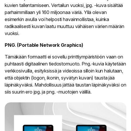
kuvien tallentamiseen. Vertailun vuoksi, jpg. -kuva sisältää
parhaimmillaan yli 160 miljoonaa väriä. Yllä olevan
esimerkin avulla voi helposti havainnollistaa, kuinka
radikaalisesti kuvan laatu muuttuu vähäisen värien määrän
vuoksi.
PNG
.
(Portable Network Graphics)
Tämäkään formaatti ei sovellu printtiympäristöön vaan on
puhtaasti digitaalinen tiedostomuoto. Png.-kuvia käytetään
verkkosivuilla, esityksissä ja videoissa silloin kun halutaan,
että objektin (logon, ikonin, syvätyn kuvan) tausta jää
läpinäkyväksi. Mahdollisuus jättää taustan läpinäkyväksi on
siis suurin ero jpg. ja png. -muotojen välillä.