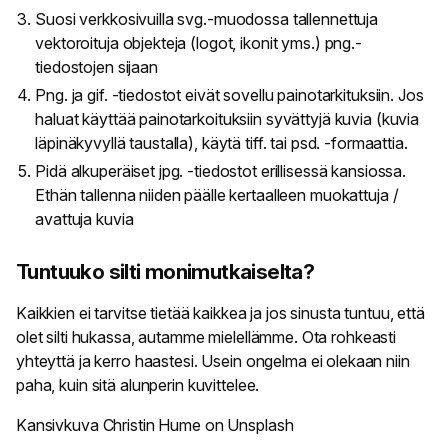
Suosi verkkosivuilla svg.-muodossa tallennettuja
vektoroituja objekteja (logot, ikonit yms.) png.-
tiedostojen sijaan
Png. ja gif. -tiedostot eivät sovellu painotarkituksiin. Jos
haluat käyttää painotarkoituksiin syvättyjä kuvia (kuvia
läpinäkyvyllä taustalla), käytä tiff. tai psd. -formaattia.
Pidä alkuperäiset jpg. -tiedostot erillisessä kansiossa.
Ethän tallenna niiden päälle kertaalleen muokattuja /
avattuja kuvia
Tuntuuko silti monimutkaiselta?
Kaikkien ei tarvitse tietää kaikkea ja jos sinusta tuntuu, että
olet silti hukassa, autamme mielellämme. Ota rohkeasti
yhteyttä
ja kerro haastesi. Usein ongelma ei olekaan niin
paha, kuin sitä alunperin kuvittelee.
Kansivkuva
Christin
Hume
on
Unsplash