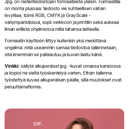
Jpg. on rasteritiedostojen formaateista yleisin. Formaatilla
on monta plussaa: tiedosto vie suhteellisen vähän
levytilaa, toimii RGB, CMYK ja GrayScale -
väriympäristöissä, sopii verkkoon ja printtiin sekä aukeaa
ilman erillistä ohjelmistoa millä tahansa laitteella.
Formaatin käyttöön liittyy kuitenkin yksi merkittävä
ongelma: mitä useammin samaa tiedostoa tallennetaan,
sitä enemmän se pakkautuu ja kuvan laatu kärsii.
Vinkki:
säilytä alkuperäiset jpg. -kuvat omassa kansiossa
ja kopioi ne sieltä työskentelyä varten. Ethän tallenna
työstettyä kuvaa alkuperäisen päälle, sillä muutokset ovat
peruuttamattomia.