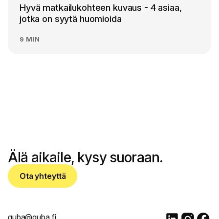
Hyvä matkailukohteen kuvaus - 4 asiaa,
jotka on syytä huomioida
9 MIN
OTA YHTEYTTÄ
Älä aikaile, kysy suoraan.
Ota yhteyttä
quba@quba.fi