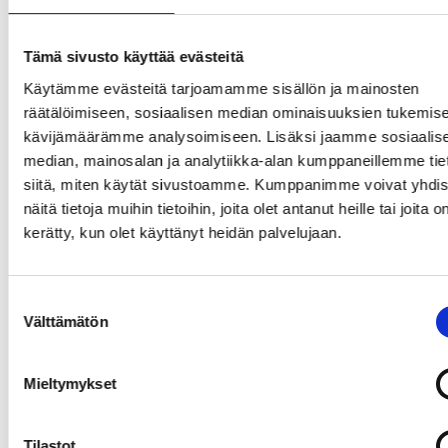
vektorointi voi olla haastava ja aikaa vievää prosessi.
Vektorilogoa voi skaalata ja tallentaa vektoritiedostona
loputtomiin kun taas rasterinkuvan laatu huononee joka
Tämä sivusto käyttää evästeitä
tallennuksen jälkeen.
Käytämme evästeitä tarjoamamme sisällön ja mainosten
räätälöimiseen, sosiaalisen median ominaisuuksien tukemise
kävijämäärämme analysoimiseen. Lisäksi jaamme sosiaalis
median, mainosalan ja analytiikka-alan kumppaneillemme tie
siitä, miten käytät sivustoamme. Kumppanimme voivat yhdis
näitä tietoja muihin tietoihin, joita olet antanut heille tai joita o
kerätty, kun olet käyttänyt heidän palvelujaan.
Suostumuksen
Välttämätön
valinta
Mieltymykset
Vektoritiedosto muodostuu matemaattisista yhtälöistä
Tilastot