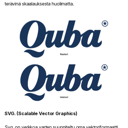
terävinä skaalauksesta huolimatta.
SVG. (Scalable Vector Graphics)
Svg. on verkkoa varten suunniteltu oma vektoriformaatti,