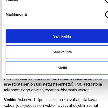
(poluista)
Markkinointi
EPS. (Encapsulated PostScript)
Eps. on yleisin vektoriformaatti, joka soveltuu niin logojen,
graafisten elementtien kuin erilaisten vektoroitujen kuvien
Salli kaikki
tallentamiseen. Jos tehtävänäsi on toimittaa logo
vektoritiedostona tai painokelpoisena tiedostona, hae
yrityksesi kuvapankista eps.-päätteinen tiedosto - se on
Salli valinta
juuri se, mitä toivotaan.
Kiellä
PDF. (Portable Document Format)
Pdf. -tiedosto voi olla rasteri tai vektori riippuen siitä, mistä
aineistosta sen on tulostettu (tallennettu). Pdf.-tiedostona
tallennettu logo on mitä todennäköisemmin vektori.
Vinkki:
Asian voi helposti tarkistaa kasvattamalla kuvan
kokoa: jos kyseessä on vektori, pysyvät objektin reunat