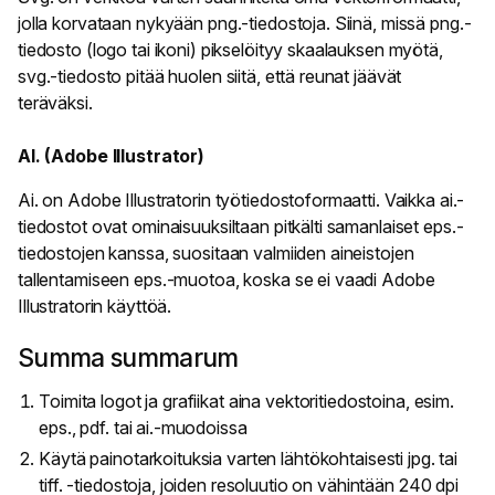
jolla korvataan nykyään png.-tiedostoja. Siinä, missä png.-
tiedosto (logo tai ikoni) pikselöityy skaalauksen myötä,
svg.-tiedosto pitää huolen siitä, että reunat jäävät
teräväksi.
AI. (Adobe Illustrator)
Ai. on Adobe Illustratorin työtiedostoformaatti. Vaikka ai.-
tiedostot ovat ominaisuuksiltaan pitkälti samanlaiset eps.-
tiedostojen kanssa, suositaan valmiiden aineistojen
tallentamiseen eps.-muotoa, koska se ei vaadi Adobe
Illustratorin käyttöä.
Summa summarum
Toimita logot ja grafiikat aina vektoritiedostoina, esim.
eps., pdf. tai ai.-muodoissa
Käytä painotarkoituksia varten lähtökohtaisesti jpg. tai
tiff. -tiedostoja, joiden resoluutio on vähintään 240 dpi