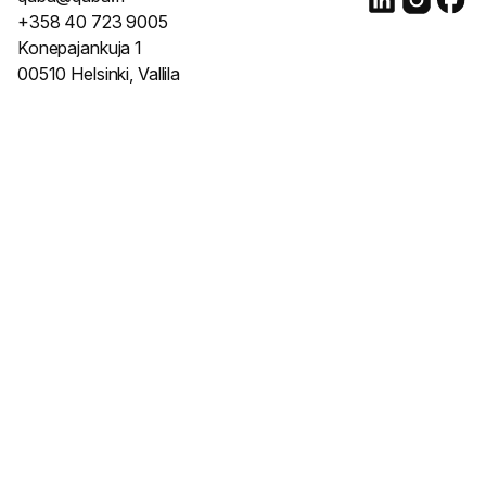
+358 40 723 9005
Konepajankuja 1
00510 Helsinki, Vallila
© 2017 - 2025. Mainostotoimisto Quba Oy. Y-tunnus 2788666-
5. All rights reserved.
Tietosuojakäytäntö