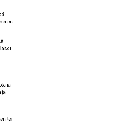
ssä
nemmän
kä
laiset
ötä ja
 ja
en tai