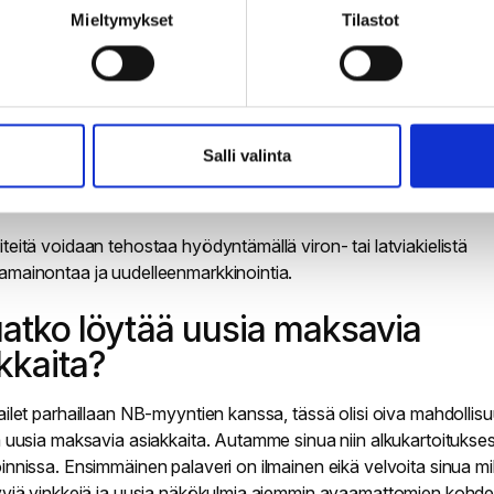
Mieltymykset
Tilastot
simman tehokkaasti oikeat henkilöt urheiluseurojen johdossa. Tä
ta varten voidaan esimerkiksi hankkia seurojen yhteystietolistat,
ä olemassa olevia sähköpostisuoria, kontaktoida seurojen edust
ida omaa viestiämme seurojen/liittojen kanavissa ja medioissa.
ä on, että toimenpiteet ovat mahdollisimman fokusoitua ja viesti 
Salli valinta
eat henkilöt. Sama periaate toimii esimerkiksi luokkaretkiä suunnit
en tai tyky-matkaa järjestävän yrityksen edustajan kohdalla.
teitä voidaan tehostaa hyödyntämällä viron- tai latviakielistä
mainontaa ja uudelleenmarkkinointia.
atko löytää uusia maksavia
kkaita?
ailet parhaillaan NB-myyntien kanssa, tässä olisi oiva mahdollis
a uusia maksavia asiakkaita. Autamme sinua niin alkukartoitukse
innissa. Ensimmäinen palaveri on ilmainen eikä velvoita sinua m
yviä vinkkejä ja uusia näkökulmia aiemmin avaamattomien kohd