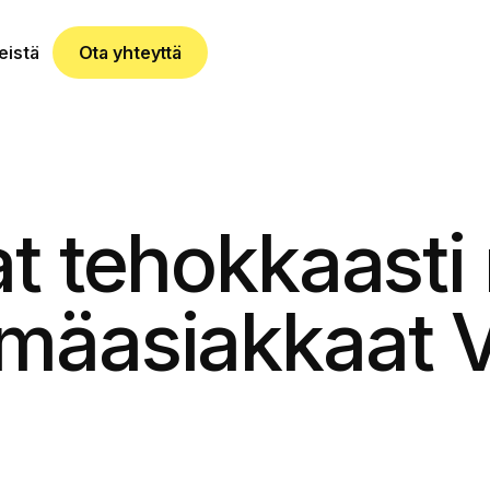
eistä
Ota yhteyttä
at tehokkaasti
mäasiakkaat V