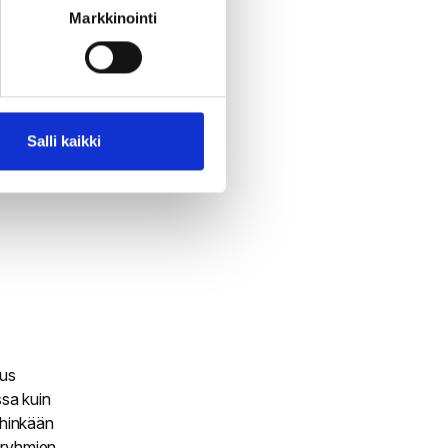
Markkinointi
tä
ajia tai
tavoittaa
Salli kaikki
televien
uus
ssa kuin
ihinkään
eryhmien