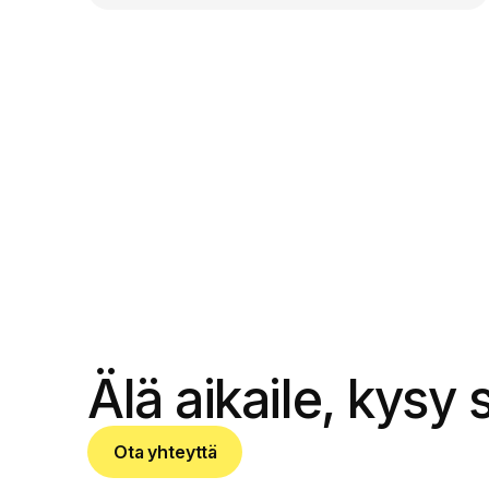
OTA YHTEYTTÄ
Älä aikaile, kysy
Ota yhteyttä