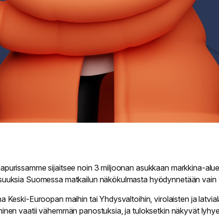
apurissamme sijaitsee noin 3 miljoonan asukkaan markkina-alue
suuksia Suomessa matkailun näkökulmasta hyödynnetään vain
a Keski-Euroopan maihin tai Yhdysvaltoihin, virolaisten ja latvial
minen vaatii vähemmän panostuksia, ja tuloksetkin näkyvät lyh