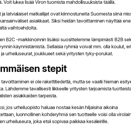
lä. Voit lukea lisää Viron tuomista mahdollisuuksista
täällä
.
t ja latvialaiset matkailijat ovat kiinnostuneita Suomesta siinä mi
kansainväliset asiakkaat. Siksi heidän tavoittaminen näyttää e
ältä vaihtoehdolta.
sen B2C -markkinoinnin lisäksi suosittelemme lämpimästi B2B se
nnin käynnistämistä. Sellaisia ryhmiä voivat mm. olla koulut, eri
- ja urheiluseurat, joukkueet sekä yritysten tyky-porukat.
immäisen stepit
avoittaminen ei ole rakettitiedettä, mutta se vaatii hieman esity
a. Lähdemme tavallisesti liikkeelle yritysten tarjoamista tuotteista
listen asiakkaiden tarpeista.
si, jos urheiluopisto haluaa nostaa kesän hiljaisina aikoina
ettaan, luonnollinen kohderyhmä sen tuotteelle voisi olla virolain
nen urheiluseura, joka etsii sopivaa paikkaa kesäleirille.