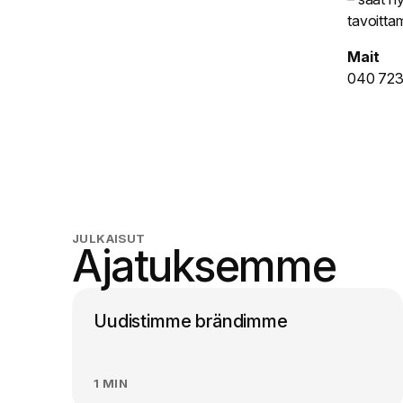
tavoittam
Mait
040 723
JULKAISUT
Ajatuksemme
Uudistimme brändimme
1 MIN