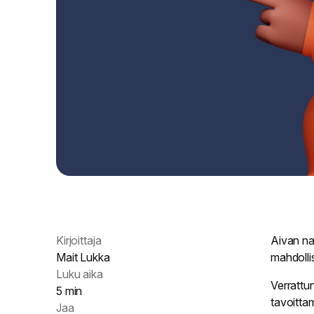
Kirjoittaja
Aivan na
Mait Lukka
mahdolli
Luku aika
Verrattun
5 min
tavoitta
Jaa