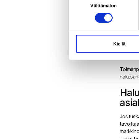
Välttämätön
valinta
mahdolli
tarkoitus
hyödyntä
markkino
Tärkeint
Kiellä
juuri oik
opettaji
Toimenpi
hakusana
Halu
asia
Jos tusk
tavoitta
markkino
– saat h