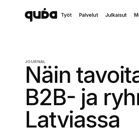
Työt
Palvelut
Julkaisut
M
JOURNAL
Näin tavoit
B2B- ja ryh
Latviassa