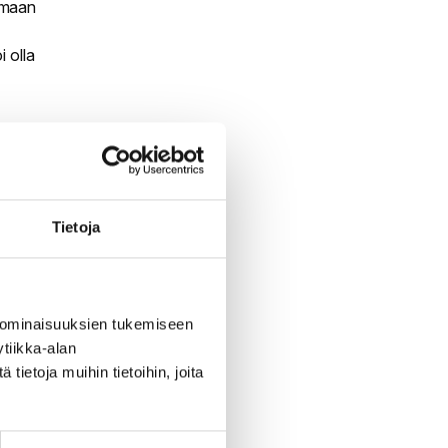
aamaan
 olla
maan
eura saa
ös hyvä
Tietoja
aan
 ominaisuuksien tukemiseen
llaan
tiikka-alan
voidaan
ietoja muihin tietoihin, joita
sen