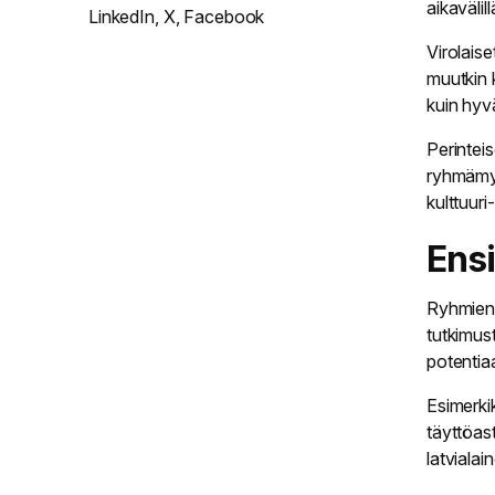
aikavälil
LinkedIn
,
X
,
Facebook
Virolaise
muutkin 
kuin hyv
Perintei
ryhmämyy
kulttuuri
Ens
Ryhmien t
tutkimust
potentiaa
Esimerkik
täyttöast
latvialai