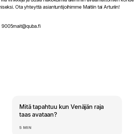
iseksi. Ota yhteyttä asiantuntijoihimme Maitiin tai Arturiin!
 9005
mait@quba.fi
Mitä tapahtuu kun Venäjän raja
taas avataan?
5 MIN