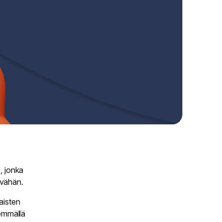
, jonka
 vähän.
aisten
yemmällä