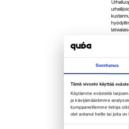
Urheiluo
urheilijo
kustannu
hyödyllin
latviala
Tulosten
asiakkaid
laivayht
lisätä os
Suostumus
Koh
Tämä sivusto käyttää eväste
Kun pake
Käytämme evästeitä tarjoama
markkinoi
ja kävijämäärämme analysoim
viestin 
kumppaneillemme tietoja siitä
luoda va
olet antanut heille tai joita o
muodoss
Suostumuksen
Seuraava