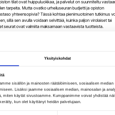
piston tilat ovat huippuluokkaa, ja palvelut on suunniteltu vast
iden tarpeita. Mutta ovatko urheiluseuran budjetti ja opiston
staso yhteensopivia? Tässä kohtaa pienimuotoinen tutkimus voi
en, sillä sen avulla voidaan selvittää, kuinka paljon virolaiset tai
iset seurat ovat valmiita maksamaan vastaavista tuotteista.
 perusteella voimme muokata paketin sisältöä ja hintaa vastaa
en odotuksia. Samalla on hyvä selvittää, millaisia etuja urheilus
iöltä matkustaessaan isommassa ryhmässä — tämä tieto on my
aksi omaa tarjousta.
Yksityiskohdat
deryhmien tavoittaminen
itä
tti on valmis ja muut tärkeät yksityiskohdat on suunniteltu, luod
mme sisällön ja mainosten räätälöimiseen, sosiaalisen median
nnin pohjaksi oma laskeutumissivu viroksi / latviaksi ja suunnite
iseen. Lisäksi jaamme sosiaalisen median, mainosalan ja analy
kärjet, jotka koukuttavat kohderyhmän edustajia. Myyjien avuksi 
, miten käytät sivustoamme. Kumppanimme voivat yhdistää näitä t
lmiit PowerPoint-pohjat, joissa ländärin sisältö on avattu esityk
n kerätty, kun olet käyttänyt heidän palvelujaan.
a.
ksi lähdemme miettimään, miten tieto paketistamme tavoittaa