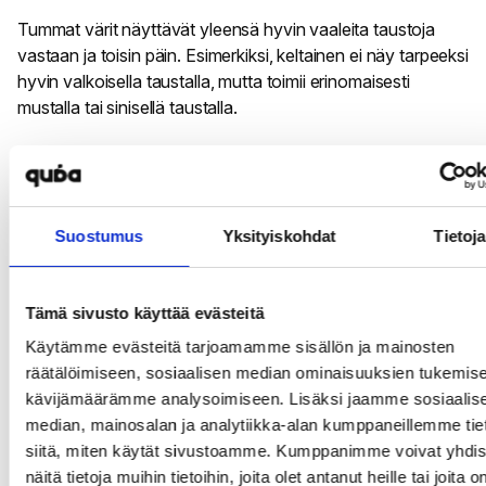
Tummat värit näyttävät yleensä hyvin vaaleita taustoja
vastaan ja toisin päin. Esimerkiksi, keltainen ei näy tarpeeksi
hyvin valkoisella taustalla, mutta toimii erinomaisesti
mustalla tai sinisellä taustalla.
Jos et ole varma siitä, onko leipätekstin ja taustan välinen
kontrasti riittävän hyvä, tee ruutukaappaus, vie se
käytössäsi olevaan kuvankäsittelyohjelmaan ja muuta
Suostumus
Yksityiskohdat
Tietoja
kuva mustavalkoiseksi: jos pystyt edelleen lukemaan
tekstiä, kontrasti on riittävän hyvä.
Tämä sivusto käyttää evästeitä
Käytämme evästeitä tarjoamamme sisällön ja mainosten
räätälöimiseen, sosiaalisen median ominaisuuksien tukemise
kävijämäärämme analysoimiseen. Lisäksi jaamme sosiaalis
median, mainosalan ja analytiikka-alan kumppaneillemme tie
siitä, miten käytät sivustoamme. Kumppanimme voivat yhdis
näitä tietoja muihin tietoihin, joita olet antanut heille tai joita o