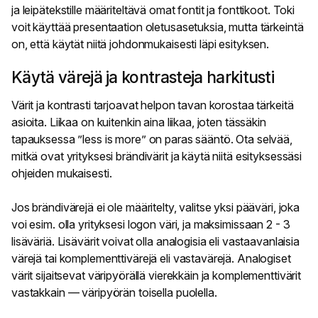
ja leipätekstille määriteltävä omat fontit ja fonttikoot. Toki
voit käyttää presentaation oletusasetuksia, mutta tärkeintä
on, että käytät niitä johdonmukaisesti läpi esityksen.
Käytä värejä ja kontrasteja harkitusti
Värit ja kontrasti tarjoavat helpon tavan korostaa tärkeitä
asioita. Liikaa on kuitenkin aina liikaa, joten tässäkin
tapauksessa ”less is more” on paras sääntö. Ota selvää,
mitkä ovat yrityksesi brändivärit ja käytä niitä esityksessäsi
ohjeiden mukaisesti.
Jos brändivärejä ei ole määritelty, valitse yksi pääväri, joka
voi esim. olla yrityksesi logon väri, ja maksimissaan 2 - 3
lisäväriä. Lisävärit voivat olla analogisia eli vastaavanlaisia
värejä tai komplementtivärejä eli vastavärejä. Analogiset
värit sijaitsevat väripyörällä vierekkäin ja komplementtivärit
vastakkain — väripyörän toisella puolella.