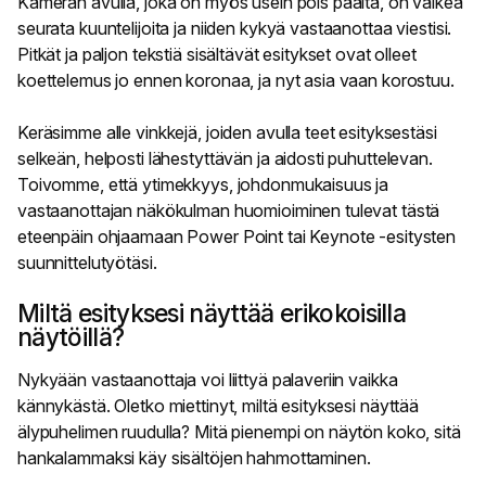
Kameran avulla, joka on myös usein pois päältä, on vaikea
seurata kuuntelijoita ja niiden kykyä vastaanottaa viestisi.
Pitkät ja paljon tekstiä sisältävät esitykset ovat olleet
koettelemus jo ennen koronaa, ja nyt asia vaan korostuu.
Keräsimme alle vinkkejä, joiden avulla teet esityksestäsi
selkeän, helposti lähestyttävän ja aidosti puhuttelevan.
Toivomme, että ytimekkyys, johdonmukaisuus ja
vastaanottajan näkökulman huomioiminen tulevat tästä
eteenpäin ohjaamaan Power Point tai Keynote -esitysten
suunnittelutyötäsi.
Miltä esityksesi näyttää erikokoisilla
näytöillä?
Nykyään vastaanottaja voi liittyä palaveriin vaikka
kännykästä. Oletko miettinyt, miltä esityksesi näyttää
älypuhelimen ruudulla? Mitä pienempi on näytön koko, sitä
hankalammaksi käy sisältöjen hahmottaminen.