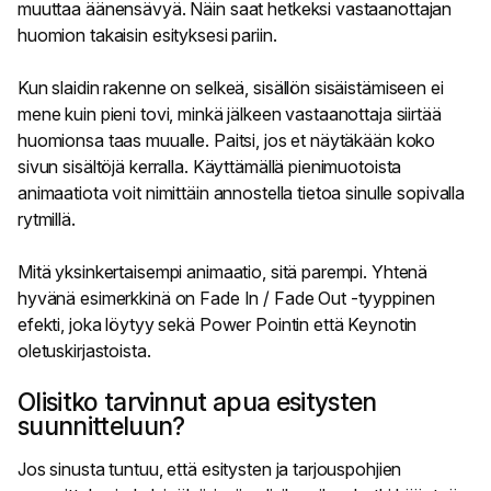
muuttaa äänensävyä. Näin saat hetkeksi vastaanottajan
huomion takaisin esityksesi pariin.
Kun slaidin rakenne on selkeä, sisällön sisäistämiseen ei
mene kuin pieni tovi, minkä jälkeen vastaanottaja siirtää
huomionsa taas muualle. Paitsi, jos et näytäkään koko
sivun sisältöjä kerralla. Käyttämällä pienimuotoista
animaatiota voit nimittäin annostella tietoa sinulle sopivalla
rytmillä.
Mitä yksinkertaisempi animaatio, sitä parempi. Yhtenä
hyvänä esimerkkinä on Fade In / Fade Out -tyyppinen
efekti, joka löytyy sekä Power Pointin että Keynotin
oletuskirjastoista.
Olisitko tarvinnut apua esitysten
suunnitteluun?
Jos sinusta tuntuu, että esitysten ja tarjouspohjien