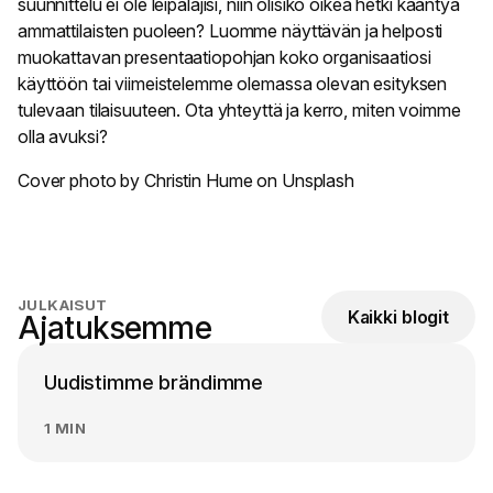
suunnittelu ei ole leipälajisi, niin olisiko oikea hetki kääntyä
ammattilaisten puoleen? Luomme näyttävän ja helposti
muokattavan presentaatiopohjan koko organisaatiosi
käyttöön tai viimeistelemme olemassa olevan esityksen
tulevaan tilaisuuteen. Ota yhteyttä ja kerro, miten voimme
olla avuksi?
Cover photo by
Christin
Hume
on
Unsplash
JULKAISUT
Kaikki blogit
Ajatuksemme
Uudistimme brändimme
1 MIN