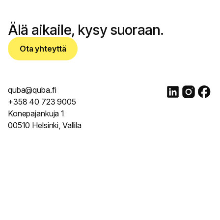
OTA YHTEYTTÄ
Älä aikaile, kysy suoraan.
Ota yhteyttä
quba@quba.fi
+358 40 723 9005
Konepajankuja 1
00510 Helsinki, Vallila
© 2017 - 2025. Mainostotoimisto Quba Oy. Y-tunnus 2788666-
5. All rights reserved.
Tietosuojakäytäntö