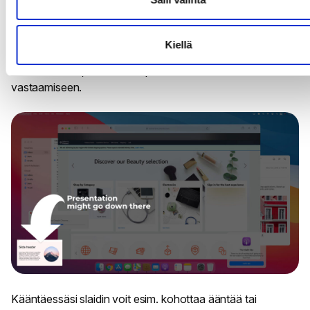
Tilannetta hankaloittaa sekin, että vastaanottaja saattoi
pienentää videopuhelupalvelun ikkunan ja nyt
presentaatiosi näkyy hyvin pienenä ruudun alareunassa.
Kiellä
Samanaikaisesti hän saattaa olla keskittynyt johonkin
toiseen asiaan, esim. sähköpostin tai some -kommentteihin
vastaamiseen.
Kääntäessäsi slaidin voit esim. kohottaa ääntää tai