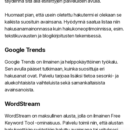
täydennä sitä alla esitettyjen palveluiden avulla.
Huomaat pian, että usein oletettu hakutermi ei olekaan se
kaikista suosituin avainsana. Hyödynnä saatua listaa niin
hakusanamainonnassa kuin hakukoneoptimoinnissa, esim.
tekstikuvausten ja blogikirjoitusten tekemisessä.
Google Trends
Google Trends
on ilmainen ja helppokäyttöinen työkalu.
Sen avulla pääset tutkimaan, kuinka suosittuja eri
hakusanat ovat. Palvelu tarjoaa lisäksi tietoa sesonki- ja
aluekohtaisista vaihteluista sekä samankaltaisista
avainsanoista.
WordStream
WordStream
on maksullinen alusta, jolla on ilmainen
Free
Keyword Tool
-ominaisuus. Palvelu toimii niin, että alustan
hakukenttään syötetään haluttu avainsana tai yrityksesi