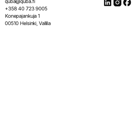
quba@quba.fi
+358 40 723 9005
Konepajankuja 1
00510 Helsinki, Vallila
© 2017 - 2025. Mainostotoimisto Quba Oy. Y-tunnus 2788666-
5. All rights reserved.
Tietosuojakäytäntö