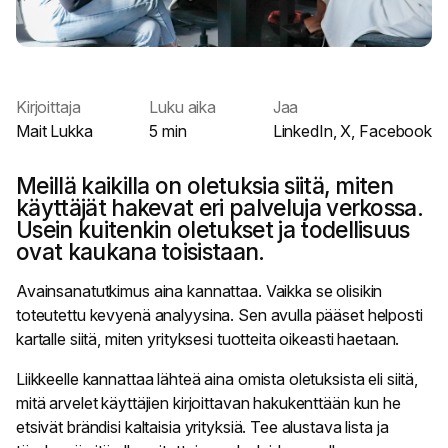
Kirjoittaja
Luku aika
Jaa
Mait Lukka
5 min
LinkedIn
,
X
,
Facebook
Meillä kaikilla on oletuksia siitä, miten
käyttäjät hakevat eri palveluja verkossa.
Usein kuitenkin oletukset ja todellisuus
ovat kaukana toisistaan.
Avainsanatutkimus aina kannattaa. Vaikka se olisikin
toteutettu kevyenä analyysina. Sen avulla pääset helposti
kartalle siitä, miten yrityksesi tuotteita oikeasti haetaan.
Liikkeelle kannattaa lähteä aina omista oletuksista eli siitä,
mitä arvelet käyttäjien kirjoittavan hakukenttään kun he
etsivät brändisi kaltaisia yrityksiä. Tee alustava lista ja