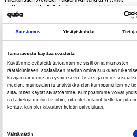
verkko-osoite. Voit lisäksi valita yrityksesi toimiala ja maa.
Näet tulostaulukossa kuinka monta kertaa kyseistä
hakusana on käytetty ja mikä on sen arvioitu klikkihinta.
Suostumus
Yksityiskohdat
Tietoja
Listassa on mukana muitakin samankaltaisia hakuja ja
vertailudataa niistä.
Tämä sivusto käyttää evästeitä
SEMRush
Käytämme evästeitä tarjoamamme sisällön ja mainosten
räätälöimiseen, sosiaalisen median ominaisuuksien tukemise
SEMRush
on tehokas ja monipuolinen ammattilaisten
kävijämäärämme analysoimiseen. Lisäksi jaamme sosiaalis
käyttämä työkalu. Palvelulla on ilmainen kokeilujakso, jota
median, mainosalan ja analytiikka-alan kumppaneillemme tie
ehdottomasti kannattaa hyödyntää. Alustan avulla voit
siitä, miten käytät sivustoamme. Kumppanimme voivat yhdis
mm. sekunnin murto-osassa saada arvokasta tietoa siitä,
näitä tietoja muihin tietoihin, joita olet antanut heille tai joita o
mitä avainsanoja kilpailijat käyttävät ja kuinka paljon rahaa
kerätty, kun olet käyttänyt heidän palvelujaan.
laittavat markkinointiin.
Suostumuksen
Pääkuva: Unslash.com /
S O C I A L . C U T
Välttämätön
valinta