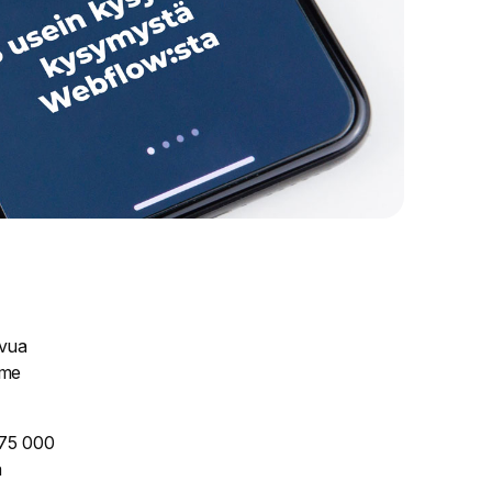
svua
ime
75 000
a