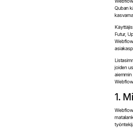
Webflow 
Quban kä
kasvamaa
Käyttäji
Futur, U
Webflow:
asiakaspr
Listasim
joiden u
aiemmin j
Webflo
1. M
Webflow 
matalank
työntekij