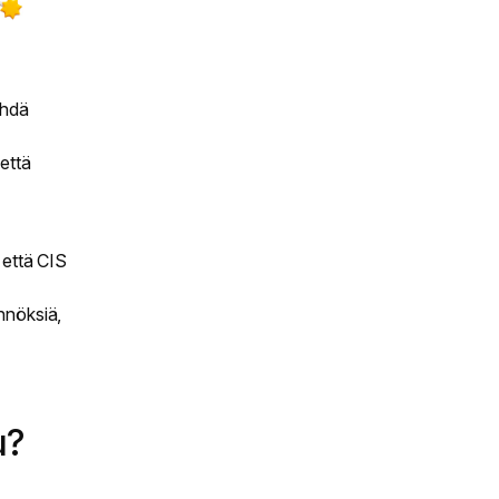
ehdä
että
 että CIS
nnöksiä,
u?