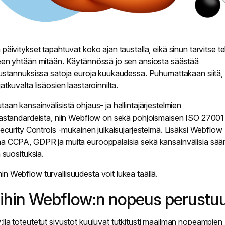
päivitykset tapahtuvat koko ajan taustalla, eikä sinun tarvitse t
een yhtään mitään. Käytännössä jo sen ansiosta säästää
kustannuksissa satoja euroja kuukaudessa. Puhumattakaan siitä, 
atkuvalta lisäosien laastaroinnilta.
aan kansainvälisistä ohjaus- ja hallintajärjestelmien
vastandardeista, niin Webflow on sekä pohjoismaisen ISO 27001
 Security Controls -mukainen julkaisujärjestelmä. Lisäksi Webflow
a CCPA, GDPR ja muita eurooppalaisia sekä kansainvälisiä sää
a suosituksia.
n Webflow turvallisuudesta voit lukea
täällä
.
ihin Webflow:n nopeus perustu
lla toteutetut sivustot kuuluvat tutkitusti maailman
nopeampien