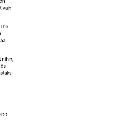
 on
t vain
 The
ä
taa
niihin,
yös
ustaksi
 600