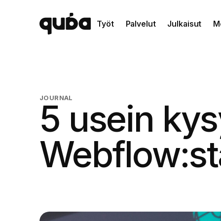
Työt
Palvelut
Julkaisut
M
JOURNAL
5 usein ky
Webflow:st