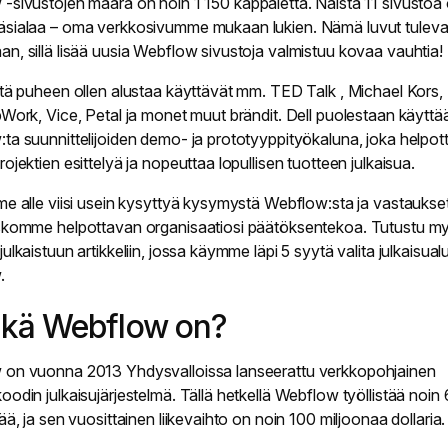
-sivustojen määrä on noin
1 150
kappaletta. Näistä 11 sivustoa
sialaa – oma verkkosivumme mukaan lukien. Nämä luvut tuleva
n, sillä lisää uusia Webflow sivustoja valmistuu kovaa vauhtia!
stä puheen ollen alustaa käyttävät mm. TED Talk , Michael Kors,
pWork, Vice, Petal ja monet muut brändit.
Dell
puolestaan käyttä
ta suunnittelijoiden demo- ja prototyyppityökaluna, joka helpot
ojektien esittelyä ja nopeuttaa lopullisen tuotteen julkaisua.
me alle viisi usein kysyttyä kysymystä Webflow:sta ja vastaukset 
skomme helpottavan organisaatiosi päätöksentekoa. Tutustu m
ulkaistuun artikkeliin, jossa käymme läpi
5 syytä valita julkaisual
w
.
ikä Webflow on?
on vuonna 2013 Yhdysvalloissa lanseerattu verkkopohjainen
oodin julkaisujärjestelmä. Tällä hetkellä Webflow työllistää noin
ää, ja sen vuosittainen liikevaihto on noin 100 miljoonaa dollaria.