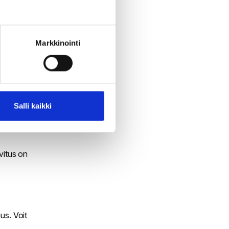
a
Markkinointi
e on
a ja
Salli kaikki
 ideat
uvitus on
uus. Voit