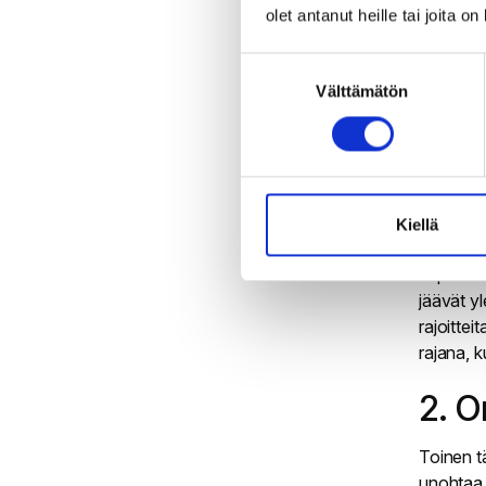
olet antanut heille tai joita o
Matalank
Suostumuksen
projektit
Välttämätön
valinta
Järjeste
standard
JavaScrip
hakukon
Kiellä
Webflow:
taipumin
jäävät y
rajoittei
rajana, 
2. O
Toinen tä
unohtaa s