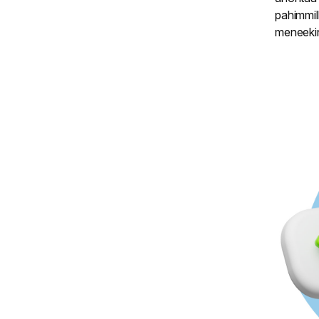
pahimmil
meneeki