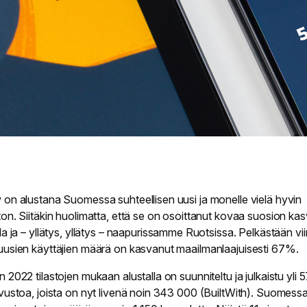
on alustana Suomessa suhteellisen uusi ja monelle vielä hyvin
on. Siitäkin huolimatta, että se on osoittanut kovaa suosion ka
la
ja – yllätys, yllätys – naapurissamme Ruotsissa. Pelkästään vi
usien käyttäjien määrä on kasvanut maailmanlaajuisesti
67%
.
2022 tilastojen mukaan alustalla on suunniteltu ja julkaistu yli
5
vustoa, joista on nyt livenä noin
343 000
(BuiltWith). Suomess