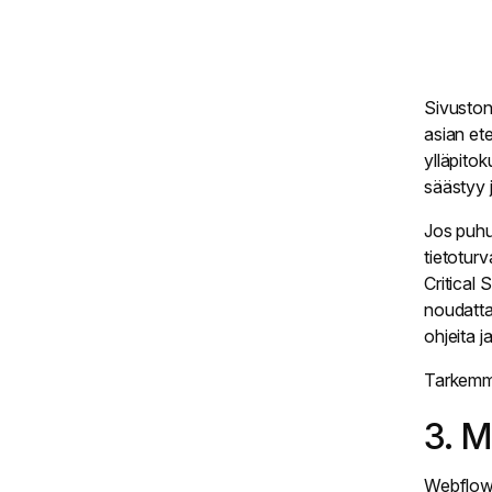
Sivuston 
asian et
ylläpito
säästyy j
Jos puhut
tietotur
Critical
noudatta
ohjeita j
Tarkemmi
3. M
Webflow: