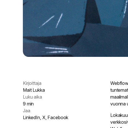
Kirjoittaja
Webflow 
Mait Lukka
tuntemat
Luku aika
maailmal
9 min
vuonna u
Jaa
Lokakuun 
LinkedIn
,
X
,
Facebook
verkkosi