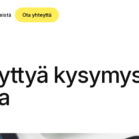
eistä
Ota yhteyttä
syttyä kysymy
a