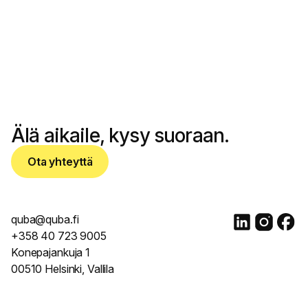
OTA YHTEYTTÄ
Älä aikaile, kysy suoraan.
Ota yhteyttä
quba@quba.fi
+358 40 723 9005
Konepajankuja 1
00510 Helsinki, Vallila
© 2017 - 2025. Mainostotoimisto Quba Oy. Y-tunnus 2788666-
5. All rights reserved.