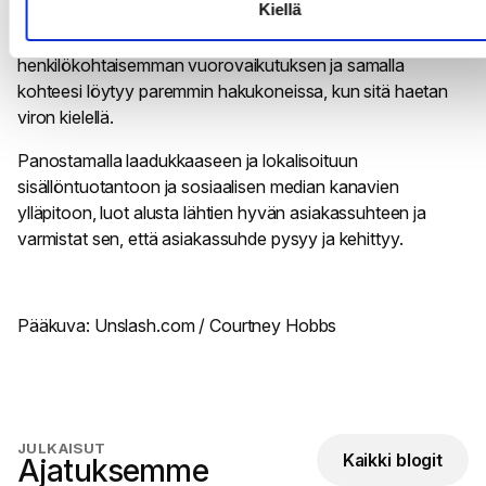
Kiellä
että yrityksesi verkkosivu ja markkinointimateriaalit ovat
lokalisoitu
viroksi. Näin luot asiakkaillesi
henkilökohtaisemman vuorovaikutuksen ja samalla
kohteesi löytyy paremmin hakukoneissa, kun sitä haetan
viron kielellä.
Panostamalla laadukkaaseen ja lokalisoituun
sisällöntuotantoon
ja
sosiaalisen median kanavien
ylläpitoon
, luot alusta lähtien hyvän asiakassuhteen ja
varmistat sen, että asiakassuhde pysyy ja kehittyy.
Pääkuva: Unslash.com /
Courtney Hobbs
JULKAISUT
Kaikki blogit
Ajatuksemme