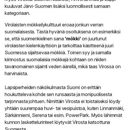
kuuluvat Järvi-Suomen lisäksi luonnollisesti samaan
kategoriaan.
Virolaisten mökkeilykulttuuri eroaa jonkun verran
suomalaisesta. Tästä hyvänä osoituksena on esimerkiksi
se, että suomenkielinen sana
’mökki’
on juurtunut
virolaisten kielenkäyttöön ja tarkoittaa käsitteenä juuri
Suomessa sijaitsevaa mökkiä. Toinen syy ja samalla
kiinnostus suomalaisia mökkejä kohtaan on niiden
tavanomainen sijainti veden äärellä, mikä taas Virossa on
harvinaista.
Lapsiperheiden näkökulmasta Suomi on erittäin
houkutteleva kohde sen runsaasta ja monipuolisesta
tarjonnasta johtuen. Nimittäin Virosta ei toistaiseksi löydy
yhtään suurempaa huvi- tai vesipuistoa, kuten Linnanmäki,
Särkänniemi, Serena tai esim. PowerPark. Myös lähimmät
kunnon laskettelurinteet löytyvät Virosta katsottuna
Suomesta.