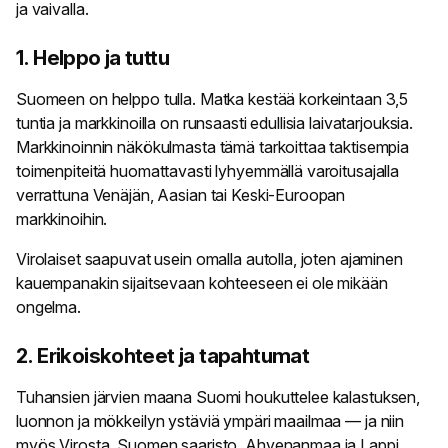
ja vaivalla.
1. Helppo ja tuttu
Suomeen on helppo tulla. Matka kestää korkeintaan 3,5
tuntia ja markkinoilla on runsaasti edullisia laivatarjouksia.
Markkinoinnin näkökulmasta tämä tarkoittaa taktisempia
toimenpiteitä huomattavasti lyhyemmällä varoitusajalla
verrattuna Venäjän, Aasian tai Keski-Euroopan
markkinoihin.
Virolaiset saapuvat usein omalla autolla, joten ajaminen
kauempanakin sijaitsevaan kohteeseen ei ole mikään
ongelma.
2. Erikoiskohteet ja tapahtumat
Tuhansien järvien maana Suomi houkuttelee kalastuksen,
luonnon ja mökkeilyn ystäviä ympäri maailmaa — ja niin
myös Virosta. Suomen saaristo, Ahvenanmaa ja Lappi