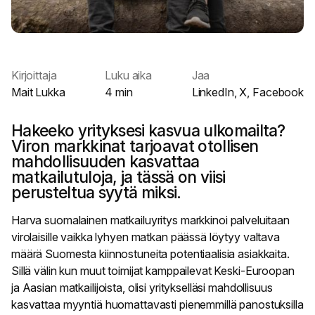
Kirjoittaja
Luku aika
Jaa
Mait Lukka
4 min
LinkedIn
,
X
,
Facebook
Hakeeko yrityksesi kasvua ulkomailta?
Viron markkinat tarjoavat otollisen
mahdollisuuden kasvattaa
matkailutuloja, ja tässä on viisi
perusteltua syytä miksi.
Harva
suomalainen matkailuyritys markkinoi palveluitaan
virolaisille vaikka lyhyen matkan päässä löytyy valtava
määrä Suomesta kiinnostuneita potentiaalisia asiakkaita.
Sillä välin kun muut toimijat kamppailevat Keski-Euroopan
ja Aasian matkailijoista, olisi yritykselläsi mahdollisuus
kasvattaa myyntiä huomattavasti pienemmillä panostuksilla