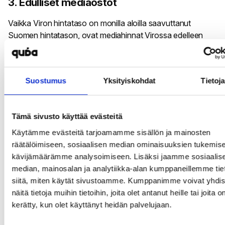
3. Edulliset mediaostot
Vaikka Viron hintataso on monilla aloilla saavuttanut
Suomen hintatason, ovat mediahinnat Virossa edelleen
edullisemmat kuin Suomessa. Median ostaminen on
teknisesti helppo prosessi, mutta suunnittelu vaatii
asiantuntemusta. Kattavan ja näkyvän kampanjan
Suostumus
Yksityiskohdat
Tietoja
toteuttaminen printissä, radiossa tai esim.
katumainonnassa ei todellakaan vaadi mittavia
investointeja, mutta hyvää kokemusta kylläkin.
Tämä sivusto käyttää evästeitä
4. Monipuoliset mediaratkaisut
Käytämme evästeitä tarjoamamme sisällön ja mainosten
räätälöimiseen, sosiaalisen median ominaisuuksien tukemise
Monipuolisten mediaratkaisujen avulla tavoitat asiakkaasi
kävijämäärämme analysoimiseen. Lisäksi jaamme sosiaalis
ennen matkaa, matkan aikana sekä paikan päällä.
median, mainosalan ja analytiikka-alan kumppaneillemme tie
Tehokkaan medianäkyvyyden lisäksi, Viro tarjoaa luovia ja
siitä, miten käytät sivustoamme. Kumppanimme voivat yhdis
laadukkaita sisältö- ja vaikuttajamarkkinointiratkaisuja.
näitä tietoja muihin tietoihin, joita olet antanut heille tai joita o
Hyvin suunniteltu vaikuttajayhteistyö tuottaa
kerätty, kun olet käyttänyt heidän palvelujaan.
kokemuksemme mukaan erinomaisia tuloksia oli kyse
imagomainonnasta tai taktisista toimenpiteistä.